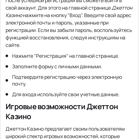
После успешной регистрации вы сможете войти в
свой аккаунт. Для этого на главной странице
Джеттон
Казино
нажмите на кнопку "Вход". Введите свой адрес
электронной почты и пароль, указанные при
регистрации. Если вы забыли пароль, воспользуйтесь
функцией восстановления, следуя инструкциям на
сайте.
Нажмите "Регистрация" на главной странице.
Заполните форму с личными данными.
Подтвердите регистрацию через электронную
почту.
Для входа используйте свои учетные данные.
Игровые возможности Джеттон
Казино
Джеттон Казино предлагает своим пользователям
широкий спектр игровых возможностей, которые