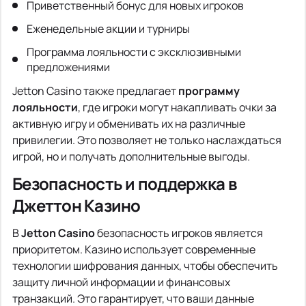
Приветственный бонус для новых игроков
Еженедельные акции и турниры
Программа лояльности с эксклюзивными
предложениями
Jetton Casino также предлагает
программу
лояльности
, где игроки могут накапливать очки за
активную игру и обменивать их на различные
привилегии. Это позволяет не только наслаждаться
игрой, но и получать дополнительные выгоды.
Безопасность и поддержка в
Джеттон Казино
В
Jetton Casino
безопасность игроков является
приоритетом. Казино использует современные
технологии шифрования данных, чтобы обеспечить
защиту личной информации и финансовых
транзакций. Это гарантирует, что ваши данные